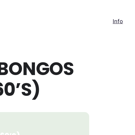
Info
O BONGOS
60’S)