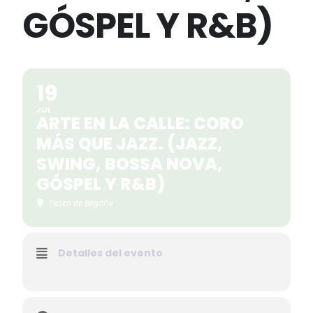
GÓSPEL Y R&B)
19
JUL
ARTE EN LA CALLE: CORO
MÁS QUE JAZZ. (JAZZ,
SWING, BOSSA NOVA,
GÓSPEL Y R&B)
Paseo de Begoña
Detalles del evento