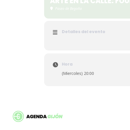
ARTE EN LA CALLE: F
Paseo de Begoña
Detalles del evento
Hora
(Miercoles) 20:00