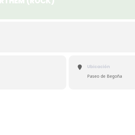
OURTHEM (ROCK)
Ubicación
Paseo de Begoña