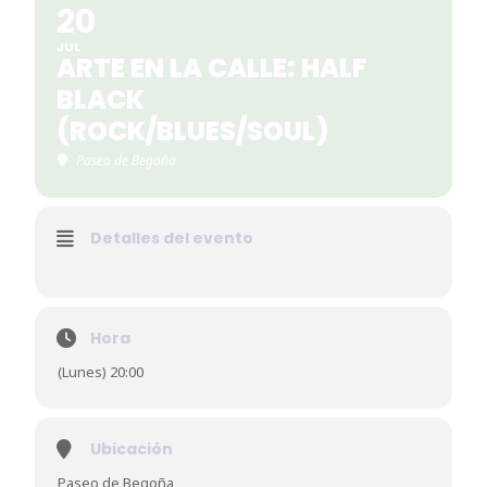
20
JUL
ARTE EN LA CALLE: HALF
BLACK
(ROCK/BLUES/SOUL)
Paseo de Begoña
Detalles del evento
Hora
(Lunes) 20:00
Ubicación
Paseo de Begoña