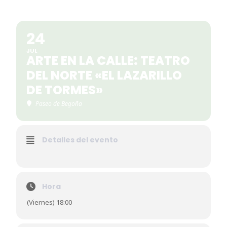
24
JUL
ARTE EN LA CALLE: TEATRO
DEL NORTE «EL LAZARILLO
DE TORMES»
Paseo de Begoña
Detalles del evento
Hora
(Viernes) 18:00