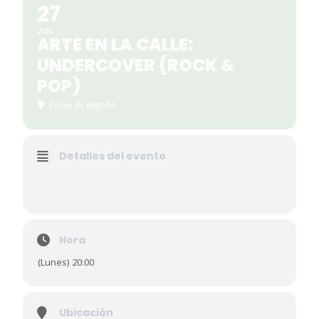
27
JUL
ARTE EN LA CALLE:
UNDERCOVER (ROCK &
POP)
Paseo de Begoña
Detalles del evento
Hora
(Lunes) 20:00
Ubicación