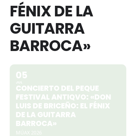
FÉNIX DE LA
GUITARRA
BARROCA»
05
JUL
CONCIERTO DEL PEQUE
FESTIVAL ANTIQVO: «DON
LUIS DE BRICEÑO: EL FÉNIX
DE LA GUITARRA
BARROCA»
MÚAX 2026