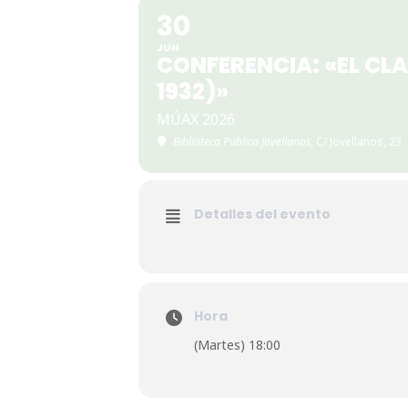
30
JUN
CONFERENCIA: «EL CL
1932)»
MÚAX 2026
Biblioteca Publica Jovellanos
, C/ Jovellanos, 23
Detalles del evento
Hora
(Martes) 18:00