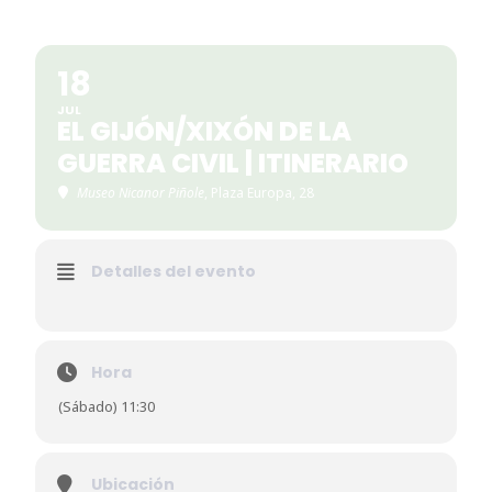
18
JUL
EL GIJÓN/XIXÓN DE LA
GUERRA CIVIL | ITINERARIO
Museo Nicanor Piñole
, Plaza Europa, 28
Detalles del evento
Hora
(Sábado) 11:30
Ubicación