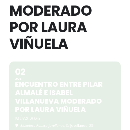
MODERADO
POR LAURA
VIÑUELA
02
JUL
ENCUENTRO ENTRE PILAR
ALMALÉ E ISABEL
VILLANUEVA MODERADO
POR LAURA VIÑUELA
MÚAX 2026
Biblioteca Publica Jovellanos
, C/ Jovellanos, 23