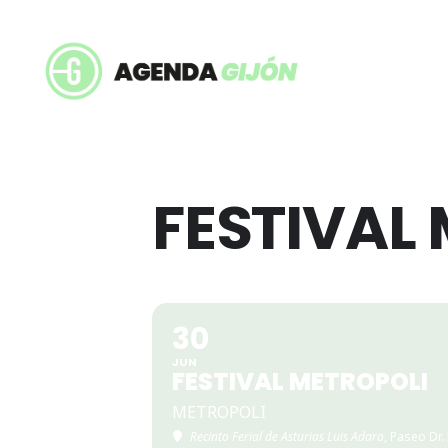
FESTIVAL
30
JUN
FESTIVAL METROPOLI
METROPOLI
Recinto Ferial de Asturias Luis Adaro
, Paseo Dr.