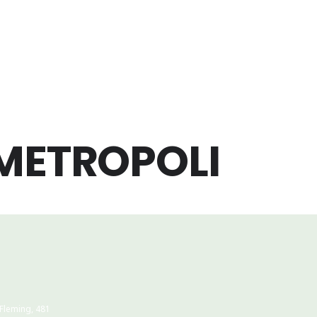
 METROPOLI
 Fleming, 481