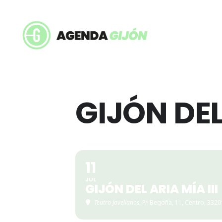
GIJÓN DEL 
11
JUL
GIJÓN DEL ARIA MÍA III
Teatro Jovellanos
, P.º Begoña, 11, Centro, 3320