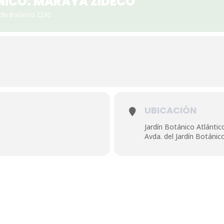
NICO: MARAYA ZIDECO
rdín Botánico 2230
UBICACIÓN
Jardín Botánico Atlántic
Avda. del Jardín Botánic