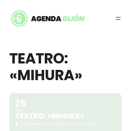
TEATRO:
«MIHURA»
25
JUL
TEATRO: «MIHURA»
Teatro Jovellanos
, P.º Begoña, 11, Centro, 33201