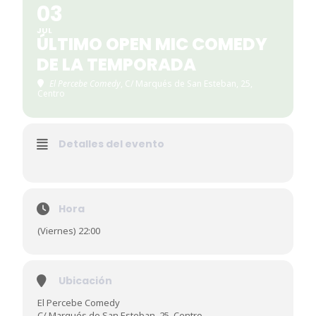
03
JUL
ÚLTIMO OPEN MIC COMEDY
DE LA TEMPORADA
El Percebe Comedy
, C/ Marqués de San Esteban, 25,
Centro
Detalles del evento
Hora
(Viernes) 22:00
Ubicación
El Percebe Comedy
C/ Marqués de San Esteban, 25, Centro