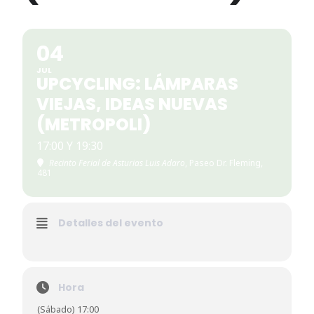
04
JUL
UPCYCLING: LÁMPARAS
VIEJAS, IDEAS NUEVAS
(METROPOLI)
17:00 Y 19:30
Recinto Ferial de Asturias Luis Adaro
, Paseo Dr. Fleming,
481
Detalles del evento
Hora
(Sábado) 17:00