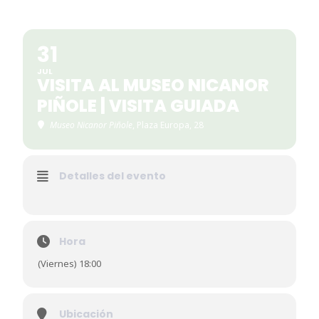
31
JUL
VISITA AL MUSEO NICANOR
PIÑOLE | VISITA GUIADA
Museo Nicanor Piñole
, Plaza Europa, 28
Detalles del evento
Hora
(Viernes) 18:00
Ubicación